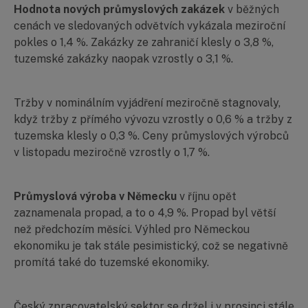
Hodnota nových průmyslových zakázek
v běžných
cenách ve sledovaných odvětvích vykázala meziroční
pokles o 1,4 %. Zakázky ze zahraničí klesly o 3,8 %,
tuzemské zakázky naopak vzrostly o 3,1 %.
Tržby v nominálním vyjádření meziročně stagnovaly,
když tržby z přímého vývozu vzrostly o 0,6 % a tržby z
tuzemska klesly o 0,3 %. Ceny průmyslových výrobců
v listopadu meziročně vzrostly o 1,7 %.
Průmyslová výroba v Německu
v říjnu opět
zaznamenala propad, a to o 4,9 %. Propad byl větší
než předchozím měsíci. Výhled pro Německou
ekonomiku je tak stále pesimistický, což se negativně
promítá také do tuzemské ekonomiky.
Český zpracovatelský sektor se držel i v prosinci stále