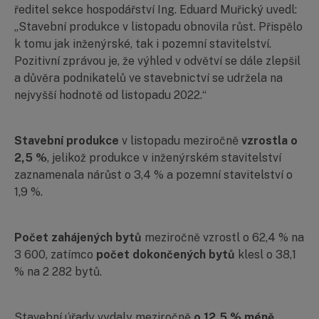
ředitel sekce hospodářství Ing. Eduard Muřický uvedl:
„Stavební produkce v listopadu obnovila růst. Přispělo
k tomu jak inženýrské, tak i pozemní stavitelství.
Pozitivní zprávou je, že výhled v odvětví se dále zlepšil
a důvěra podnikatelů ve stavebnictví se udržela na
nejvyšší hodnotě od listopadu 2022.“
Stavební produkce
v listopadu meziročně
vzrostla o
2,5 %
, jelikož produkce v inženýrském stavitelství
zaznamenala nárůst o 3,4 % a pozemní stavitelství o
1,9 %.
Počet zahájených bytů
meziročně vzrostl o 62,4 % na
3 600, zatímco
počet dokončených bytů
klesl o 38,1
% na 2 282 bytů.
Stavební úřady vydaly meziročně
o 12,5 % méně