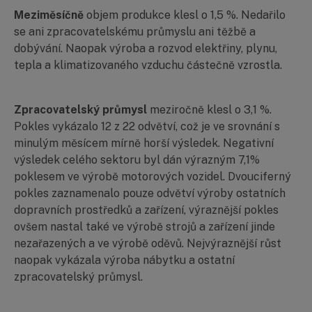
Meziměsíčně
objem produkce klesl o 1,5 %. Nedařilo
se ani zpracovatelskému průmyslu ani těžbě a
dobývání. Naopak výroba a rozvod elektřiny, plynu,
tepla a klimatizovaného vzduchu částečně vzrostla.
Zpracovatelský průmysl
meziročně klesl o 3,1 %.
Pokles vykázalo 12 z 22 odvětví, což je ve srovnání s
minulým měsícem mírně horší výsledek. Negativní
výsledek celého sektoru byl dán výrazným 7,1%
poklesem ve výrobě motorových vozidel. Dvouciferný
pokles zaznamenalo pouze odvětví výroby ostatních
dopravních prostředků a zařízení, výraznější pokles
ovšem nastal také ve výrobě strojů a zařízení jinde
nezařazených a ve výrobě oděvů. Nejvýraznější růst
naopak vykázala výroba nábytku a ostatní
zpracovatelský průmysl.