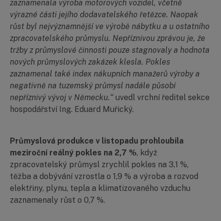
zaznamenala výroba motorových vozidel, včetně
výrazné části jejího dodavatelského řetězce. Naopak
růst byl nejvýznamnější ve výrobě nábytku a u ostatního
zpracovatelského průmyslu. Nepříznivou zprávou je, že
tržby z průmyslové činnosti pouze stagnovaly a hodnota
nových průmyslových zakázek klesla. Pokles
zaznamenal také index nákupních manažerů výroby a
negativně na tuzemský průmysl nadále působí
nepříznivý vývoj v Německu.“
uvedl vrchní ředitel sekce
hospodářství Ing. Eduard Muřický.
Průmyslová produkce v listopadu prohloubila
meziroční reálný pokles na 2,7 %
, když
zpracovatelský průmysl zrychlil pokles na 3,1 %,
těžba a dobývání vzrostla o 1,9 % a výroba a rozvod
elektřiny, plynu, tepla a klimatizovaného vzduchu
zaznamenaly růst o 0,7 %.