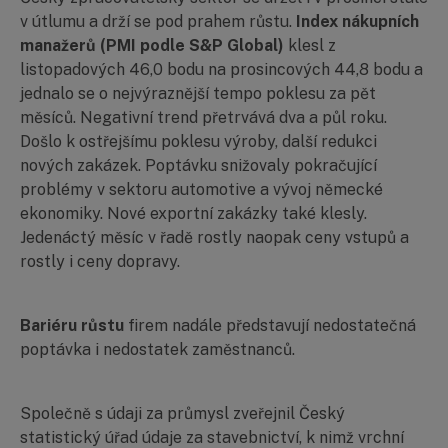
v útlumu a drží se pod prahem růstu.
Index nákupních
manažerů (PMI podle S&P Global)
klesl z
listopadových 46,0 bodu na prosincových 44,8 bodu a
jednalo se o nejvýraznější tempo poklesu za pět
měsíců. Negativní trend přetrvává dva a půl roku.
Došlo k ostřejšímu poklesu výroby, další redukci
nových zakázek. Poptávku snižovaly pokračující
problémy v sektoru automotive a vývoj německé
ekonomiky. Nové exportní zakázky také klesly.
Jedenáctý měsíc v řadě rostly naopak ceny vstupů a
rostly i ceny dopravy.
Bariéru růstu
firem nadále představují nedostatečná
poptávka i nedostatek zaměstnanců.
Společně s údaji za průmysl zveřejnil Český
statistický úřad údaje za stavebnictví, k nimž vrchní