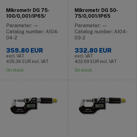
Mikrometr DG 75-
Mikrometr DG 50-
100/0,001/IP65/
75/0,001/IP65
Parameter: —
Parameter: —
Catalog number: A104-
Catalog number: A104-
04-2
03-2
359.80
EUR
332.80
EUR
excl. VAT
excl. VAT
435.36
EUR
incl. VAT
402.69
EUR
incl. VAT
On stock
On stock