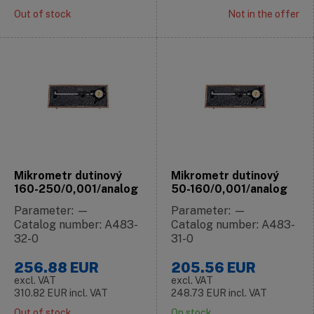
Out of stock
Not in the offer
Mikrometr dutinový
Mikrometr dutinový
160-250/0,001/analog
50-160/0,001/analog
Parameter: —
Parameter: —
Catalog number: A483-
Catalog number: A483-
32-0
31-0
256.88
EUR
205.56
EUR
excl. VAT
excl. VAT
310.82
EUR
incl. VAT
248.73
EUR
incl. VAT
Out of stock
On stock