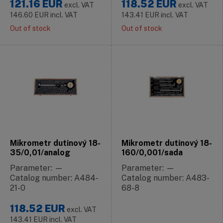
121.16
EUR
118.52
EUR
excl. VAT
excl. VAT
146.60
EUR
incl. VAT
143.41
EUR
incl. VAT
Out of stock
Out of stock
Mikrometr dutinový 18-
Mikrometr dutinový 18-
35/0,01/analog
160/0,001/sada
Parameter: —
Parameter: —
Catalog number: A484-
Catalog number: A483-
21-0
68-8
118.52
EUR
excl. VAT
143.41
EUR
incl. VAT