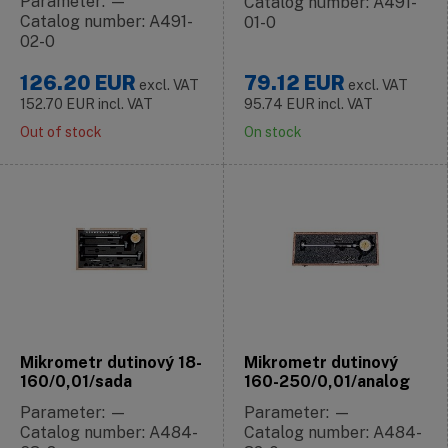
Parameter: —
Catalog number: A491-
Catalog number: A491-
01-0
02-0
126.20
EUR
79.12
EUR
excl. VAT
excl. VAT
152.70
EUR
incl. VAT
95.74
EUR
incl. VAT
Out of stock
On stock
Mikrometr dutinový 18-
Mikrometr dutinový
160/0,01/sada
160-250/0,01/analog
Parameter: —
Parameter: —
Catalog number: A484-
Catalog number: A484-